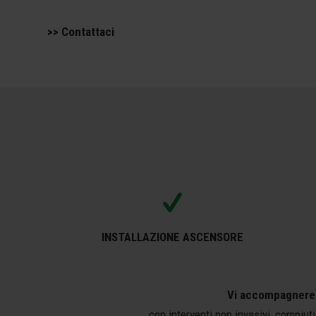
>> Contattaci
INSTALLAZIONE ASCENSORE
Vi accompagneremo
con interventi non invasivi, compiuti