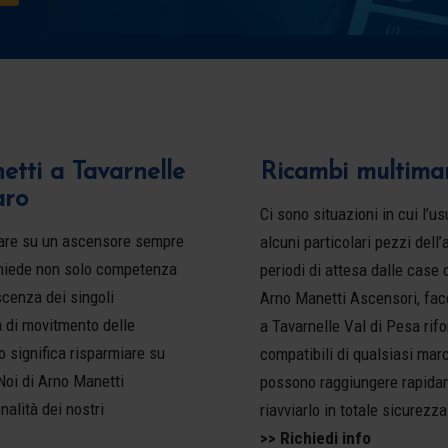
tti a Tavarnelle
Ricambi multimar
aro
Ci sono situazioni in cui l’
ntare su un ascensore sempre
alcuni particolari pezzi dell
ichiede non solo competenza
periodi di attesa dalle case 
scenza dei singoli
Arno Manetti Ascensori, fac
à di movitmento delle
a Tavarnelle Val di Pesa rifo
o significa risparmiare su
compatibili di qualsiasi mar
Noi di Arno Manetti
possono raggiungere rapidam
nalità dei nostri
riavviarlo in totale sicurezz
>> Richiedi info