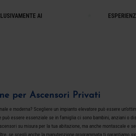
LUSIVAMENTE AI
ESPERIENZ
ne per Ascensori Privati
onale e moderna? Scegliere un impianto elevatore può essere un’otti
e può essere essenziale se in famiglia ci sono bambini, anziani o dis
o ascensori su misura per la tua abitazione, ma anche montascale e s
oltre, se scegli anche la manutenzione programmata ti garantiamo si