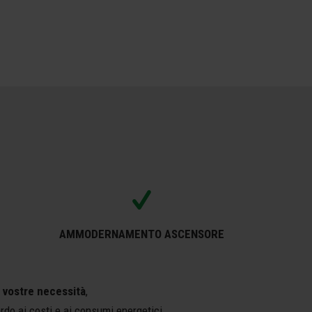
AMMODERNAMENTO ASCENSORE
e vostre necessità
,
ardo ai costi e ai consumi energetici.