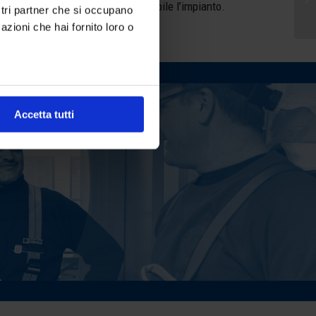
tivi, per far ripartire il prima possibile l’impianto.
Va
ostri partner che si occupano
azioni che hai fornito loro o
Accetta tutti