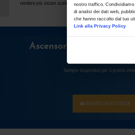
rendere più sicure scale e tappeti mobili.
nostro traffico. Condividiamo 
di analisi dei dati web, pubbl
che hanno raccolto dal tuo uti
Link alla Privacy Policy
Ascensoristi H24 a Tavar
Pesa
Sempre disponibili per il pronto inte
RICHIEDI ASSISTENZA