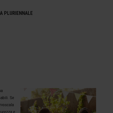
A PLURIENNALE
ma
abili. Se
ervoscala
curezza e