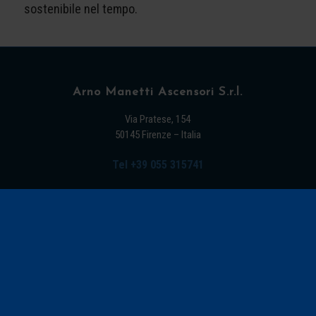
sostenibile nel tempo.
Arno Manetti Ascensori S.r.l.
Via Pratese, 154
50145 Firenze – Italia
Tel +39 055 315741
Fax +39 055 315379
E-mail: info@arnomanetti.it
Manutenzione Elevatori in Toscana