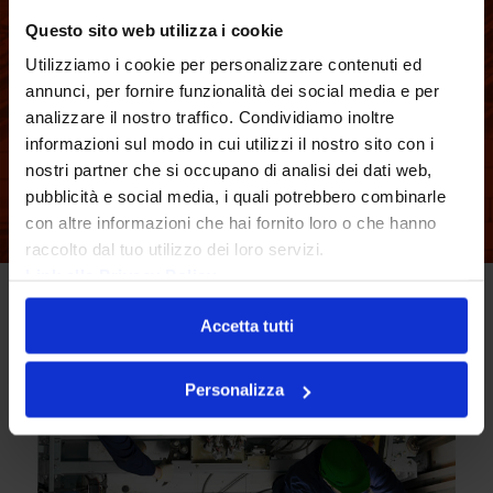
personalizzata, esperienza
Questo sito web utilizza i cookie
e servizi completi a tua
Utilizziamo i cookie per personalizzare contenuti ed
annunci, per fornire funzionalità dei social media e per
disposizione
analizzare il nostro traffico. Condividiamo inoltre
informazioni sul modo in cui utilizzi il nostro sito con i
nostri partner che si occupano di analisi dei dati web,
RICHIEDI UN PREVENTIVO
pubblicità e social media, i quali potrebbero combinarle
con altre informazioni che hai fornito loro o che hanno
raccolto dal tuo utilizzo dei loro servizi.
Link alla Privacy Policy
Accetta tutti
Personalizza