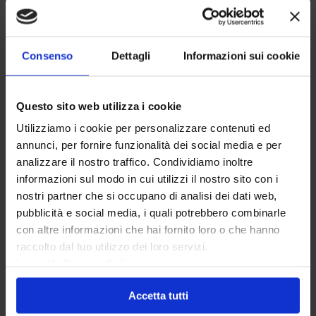
rivestimenti degli ascensori, sono in
laminato
Consenso
Dettagli
Informazioni sui cookie
adesivo
in 4 tipologie di finiture:
BASIC, SUPERIOR,
LUXURY e REAPPLY
. Tutti con
caratteristiche
ignifughe e di facile manutenzione
,
Questo sito web utilizza i cookie
possono essere lavati con normali soluzioni
Utilizziamo i cookie per personalizzare contenuti ed
detergenti, hanno un’ottima resistenza all’acqua, allo
annunci, per fornire funzionalità dei social media e per
sporco, all’usura e all’abrasione e
analizzare il nostro traffico. Condividiamo inoltre
all’occorrenza
possono essere rimossi senza
informazioni sul modo in cui utilizzi il nostro sito con i
nostri partner che si occupano di analisi dei dati web,
lasciare alcuna traccia
.
pubblicità e social media, i quali potrebbero combinarle
La gamma di finiture è infinita
e va da quelle a
con altre informazioni che hai fornito loro o che hanno
raccolto dal tuo utilizzo dei loro servizi.
catalogo a quelle con effetti fotografici o con
Link alla Privacy Policy
texture geometriche. Le soluzioni, molto
interessanti, possono spaziare dall’
ambiente
Accetta tutti
classico
ed accogliente di una finitura effetto