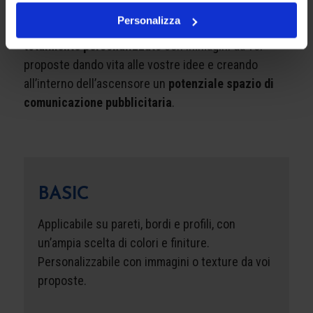
legno, all’eleganza di una finitura effetto marmo. In
Personalizza
alternativa si può creare anche un
ambiente
totalmente personalizzato
con immagini da voi
proposte dando vita alle vostre idee e creando
all’interno dell’ascensore un
potenziale spazio di
comunicazione pubblicitaria
.
BASIC
Applicabile su pareti, bordi e profili, con
un’ampia scelta di colori e finiture.
Personalizzabile con immagini o texture da voi
proposte.