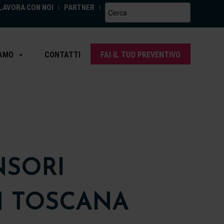
LAVORA CON NOI
PARTNER
Search
for:
IAMO
CONTATTI
FAI IL TUO PREVENTIVO
NSORI
N TOSCANA