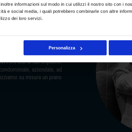
inoltre informazioni sul modo in cui utilizzi il nostro sito con i n
icità e social media, i quali potrebbero combinarle con altre inform
lizzo dei loro servizi.
I:
IANO
Personalizza
censori Arno Manetti
davvero utili al tuo impianto
, condominiale, aziendale, ad
alizziamo su misura un piano