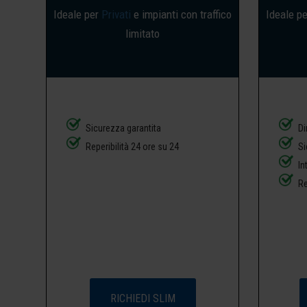
Ideale per
Privati
e impianti con traffico
Ideale p
limitato
Sicurezza garantita
Di
Reperibilità 24 ore su 24
Si
In
Re
RICHIEDI SLIM