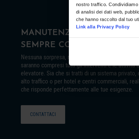
nostro traffico. Condividiamo 
di analisi dei dati web, pubbl
che hanno raccolto dal tuo uti
Link alla Privacy Policy
MANUTENZIONE ASCENSOR
SEMPRE COMPRESI NEL P
Nessuna sorpresa, nel piano di manutenzione as
saranno compresi tutti gli interventi e le attività 
elevatore. Sia che si tratti di un sistema privato
alto traffico o per hotel e centri commerciali, re
che risponde perfettamente alle tue esigenze.
CONTATTACI