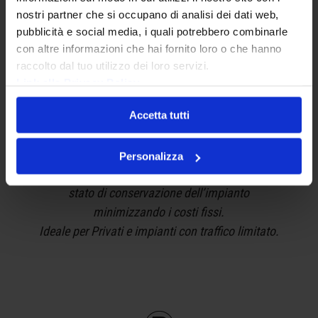
e garantire sempre il miglior rapporto qualità-prezzo.
nostri partner che si occupano di analisi dei dati web,
Pacchetto SLIM, BASIC, PLUS, DELUXE.
pubblicità e social media, i quali potrebbero combinarle
con altre informazioni che hai fornito loro o che hanno
raccolto dal tuo utilizzo dei loro servizi.
Link alla Privacy Policy
Accetta tutti
Un attento monitoraggio dei tecnici AMA
Personalizza
garantisce la sicurezza degli utenti ed il buon
stato di conservazione dell’impianto
minimizzando i costi fissi.
Ideale per Privati e impianti con traffico limitato.