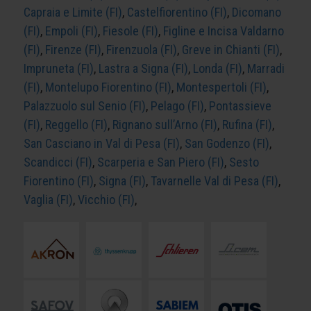
Capraia e Limite (FI)
,
Castelfiorentino (FI)
,
Dicomano
(FI)
,
Empoli (FI)
,
Fiesole (FI)
,
Figline e Incisa Valdarno
(FI)
,
Firenze (FI)
,
Firenzuola (FI)
,
Greve in Chianti (FI)
,
Impruneta (FI)
,
Lastra a Signa (FI)
,
Londa (FI)
,
Marradi
(FI)
,
Montelupo Fiorentino (FI)
,
Montespertoli (FI)
,
Palazzuolo sul Senio (FI)
,
Pelago (FI)
,
Pontassieve
(FI)
,
Reggello (FI)
,
Rignano sull’Arno (FI)
,
Rufina (FI)
,
San Casciano in Val di Pesa (FI)
,
San Godenzo (FI)
,
Scandicci (FI)
,
Scarperia e San Piero (FI)
,
Sesto
Fiorentino (FI)
,
Signa (FI)
,
Tavarnelle Val di Pesa (FI)
,
Vaglia (FI)
,
Vicchio (FI)
,