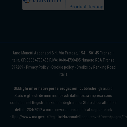
Arno Manetti Ascensori S.r.l. Via Pratese, 154 – 50145 Firenze –
Italia, CF: 06064790485 P.IVA: 06064790485 Numero REA Firenze:
Privacy Policy
Cookie policy
Ranking Road
597209 -
-
- Credits by
Italia
Obblighi informativi per le erogazioni pubbliche:
gli aiuti di
Stato e gli aiuti de minimis ricevuti dalla nostra impresa sono
contenuti nel Registro nazionale degli aiuti di Stato di cui all’art. 52
della L. 234/2012 a cui si rinvia e consultabili al seguente link
https://www.rna.gov.it/RegistroNazionaleTrasparenza/faces/pages/Tr