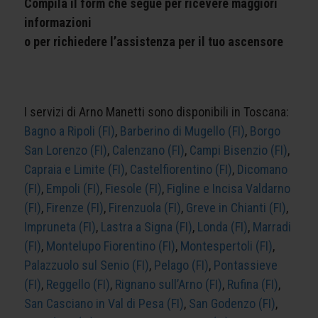
Compila il form che segue per ricevere maggiori
informazioni
o per richiedere l’assistenza per il tuo ascensore
I servizi di Arno Manetti sono disponibili in Toscana:
Bagno a Ripoli (FI)
,
Barberino di Mugello (FI)
,
Borgo
San Lorenzo (FI)
,
Calenzano (FI)
,
Campi Bisenzio (FI)
,
Capraia e Limite (FI)
,
Castelfiorentino (FI)
,
Dicomano
(FI)
,
Empoli (FI)
,
Fiesole (FI)
,
Figline e Incisa Valdarno
(FI)
,
Firenze (FI)
,
Firenzuola (FI)
,
Greve in Chianti (FI)
,
Impruneta (FI)
,
Lastra a Signa (FI)
,
Londa (FI)
,
Marradi
(FI)
,
Montelupo Fiorentino (FI)
,
Montespertoli (FI)
,
Palazzuolo sul Senio (FI)
,
Pelago (FI)
,
Pontassieve
(FI)
,
Reggello (FI)
,
Rignano sull’Arno (FI)
,
Rufina (FI)
,
San Casciano in Val di Pesa (FI)
,
San Godenzo (FI)
,