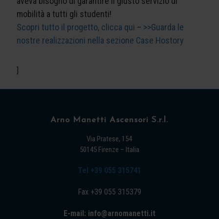
aveva bisogno di garantire il giusto servizio di
mobilità a tutti gli studenti!
Scopri tutto il progetto, clicca qui
–
>>Guarda le
nostre realizzazioni nella sezione Case Hostory
]
Arno Manetti Ascensori S.r.l.
Via Pratese, 154
50145 Firenze – Italia
Tel +39 055 315741
Fax +39 055 315379
E-mail: info@arnomanetti.it