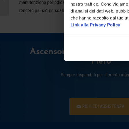
manutenzione periodica e straordinaria è possibile limita
nostro traffico. Condividiamo 
rendere più sicure scale e tappeti mobili.
di analisi dei dati web, pubbl
che hanno raccolto dal tuo uti
Link alla Privacy Policy
Ascensoristi H24 a Scar
Piero
Sempre disponibili per il pronto inte
RICHIEDI ASSISTENZA