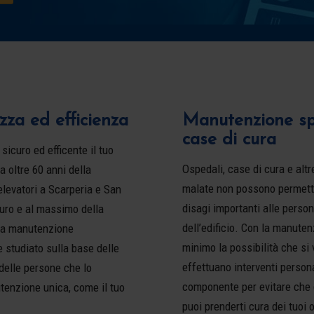
zza ed efficienza
Manutenzione spe
case di cura
sicuro ed efficente il tuo
Ospedali, case di cura e altr
 oltre 60 anni della
malate non possono permette
elevatori a Scarperia e San
disagi importanti alle persone
curo e al massimo della
dell’edificio. Con la manute
una manutenzione
minimo la possibilità che si 
e studiato sulla base delle
effettuano interventi perso
delle persone che lo
componente per evitare che 
utenzione unica, come il tuo
puoi prenderti cura dei tuoi 