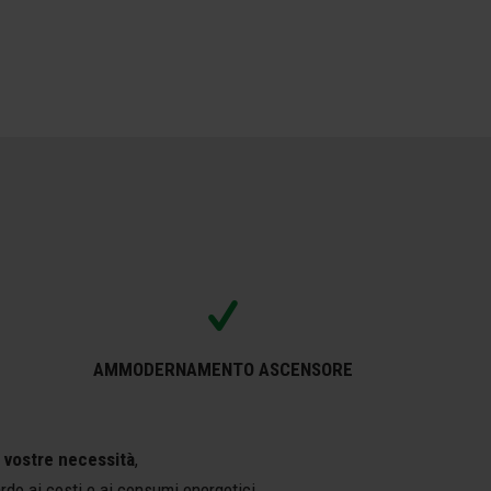
AMMODERNAMENTO ASCENSORE
e vostre necessità
,
ardo ai costi e ai consumi energetici.