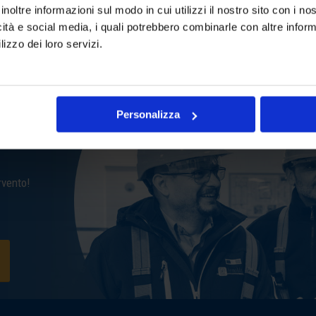
assistenza veloce su scale m
re al massimo i guasti e
inoltre informazioni sul modo in cui utilizzi il nostro sito con i n
entro 2 ore e interventi risolu
icità e social media, i quali potrebbero combinarle con altre inform
lizzo dei loro servizi.
Personalizza
peria e San
rvento!