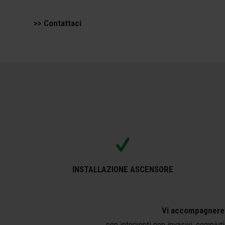
>> Contattaci
INSTALLAZIONE ASCENSORE
Vi accompagneremo
con interventi non invasivi, compiuti