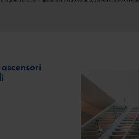
ascensori
i