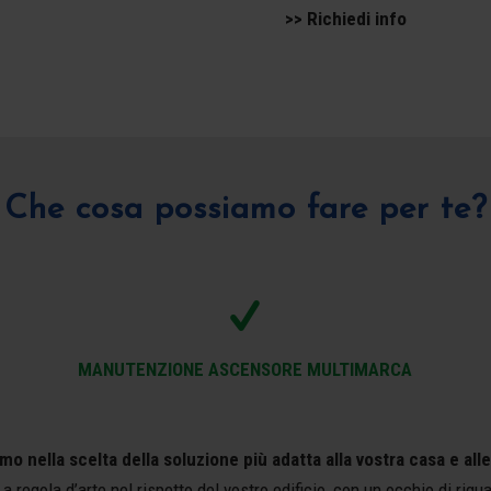
>> Richiedi info
Che cosa possiamo fare per te?
MANUTENZIONE ASCENSORE MULTIMARCA
 nella scelta della soluzione più adatta alla vostra casa e all
 a regola d’arte nel rispetto del vostro edificio, con un occhio di rigu