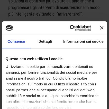
soluzioni di controllo più evolute aiutano anche a
programmare gli interventi di manutenzione in modo
più intelligente, evitando di “arrivare tardi”.
Sicurezza e trasparenza: cosa
cambia nel rapporto tra
Consenso
Dettagli
Informazioni sui cookie
manutentore e proprietario
Un aspetto spesso sottovalutato è la trasparenza.
Questo sito web utilizza i cookie
Le norme e le buone pratiche di settore spingono
verso un rapporto più chiaro e documentato tra chi
Utilizziamo i cookie per personalizzare contenuti ed
annunci, per fornire funzionalità dei social media e per
gestisce l’edificio (proprietario o amministratore) e
analizzare il nostro traffico. Condividiamo inoltre
chi si occupa dell’ascensore. Questo significa avere
informazioni sul modo in cui utilizzi il nostro sito con i
informazioni comprensibili sullo stato dell’impianto,
nostri partner che si occupano di analisi dei dati web,
sugli interventi eseguiti, sulle priorità di
pubblicità e social media, i quali potrebbero combinarle
miglioramento e su ciò che è opportuno pianificare
con altre informazioni che hai fornito loro o che hanno
nel medio periodo. In altre parole: meno sorprese,
raccolto dal tuo utilizzo dei loro servizi.