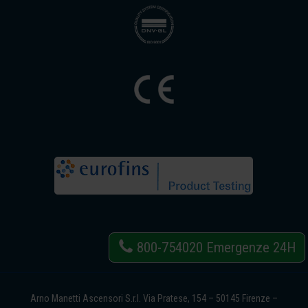
800-754020
Emergenze 24H
Arno Manetti Ascensori S.r.l. Via Pratese, 154 – 50145 Firenze –