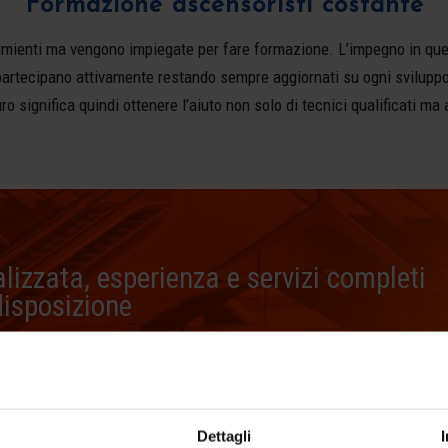
Formazione ascensoristi costante
mienti ma vengono impiegate per fare formazione. L’impegno in qu
ti partecipano attivamente restando sempre aggiornati su ogni svilu
significa quindi ottenere l’aiuto non solo di tecnici qualificati ma ad
izzata, esperienza e servizi completi
disposizione
Dettagli