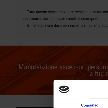
Tutte queste competenze non vengono lasciate dor
ascensoristica
alla quale i nostri tecnici qualifica
la manutenzione dei propri impianti a Impianto Sicuro 
Manutenzione ascensori personal
a tua 
Consenso