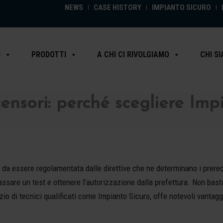
NEWS
CASE HISTORY
IMPIANTO SICURO
I
PRODOTTI
A CHI CI RIVOLGIAMO
CHI S
nsori: perché scegliere Imp
e da essere regolamentata dalle direttive che ne determinano i prerequ
ssare un test e ottenere l’autorizzazione dalla prefettura. Non basta
zio di tecnici qualificati come Impianto Sicuro, offe notevoli vantagg