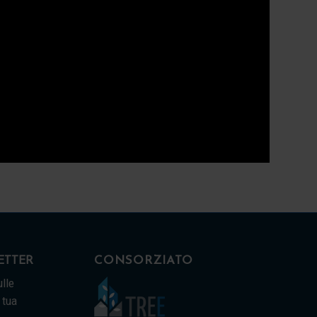
CONSORZIATO
LETTER
lle
 tua