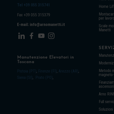
Tel +39 055 315741
Home Lift
Montacari
Fax +39 055 315379
per lavor
E-mail: info@arnomanetti.it
Scale mob
Manetti
SERVI
Manutenz
Manutenzione Elevatori in
Toscana
Modernizz
Metodo ma
Pistoia (PT)
,
Firenze (FI)
,
Arezzo (AR)
,
magneto-i
Siena (SI)
,
Prato (PO)
,
Finanziam
ascensori
Arno RIN
Full servi
Soluzioni