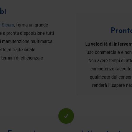
bi
 Sicuro
, forma un grande
Pront
e a pronta disposizione tutti
 di manutenzione multimarca
La
velocità di interven
tto al tradizionale
uso commerciale e non r
termini di efficienza e
Non avere tempi di att
competenze raccolte:
qualificato del consor
renderà il sapere ne