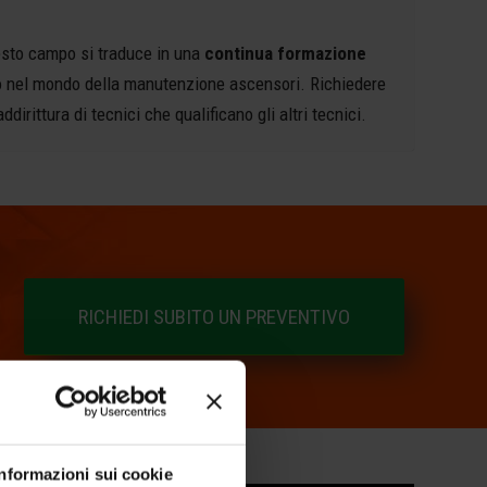
esto campo si traduce in una
continua formazione
ppo nel mondo della manutenzione ascensori. Richiedere
dirittura di tecnici che qualificano gli altri tecnici.
RICHIEDI SUBITO UN PREVENTIVO
Informazioni sui cookie