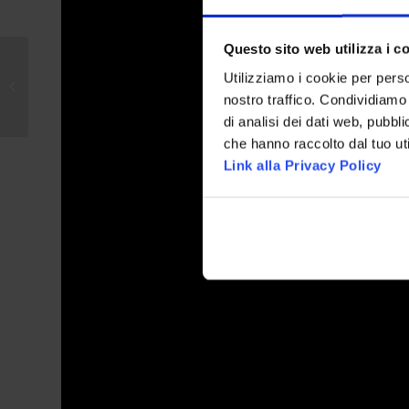
Questo sito web utilizza i c
In Arno Manetti il cliente è
Utilizziamo i cookie per perso
al centro: nuova polizza di
nostro traffico. Condividiamo 
secondo rischio RCT...
di analisi dei dati web, pubbl
che hanno raccolto dal tuo uti
Link alla Privacy Policy