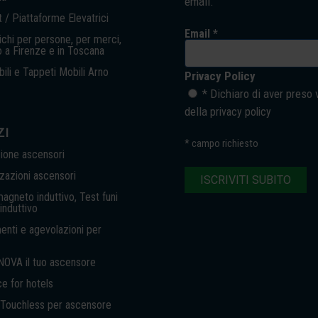
email.
 / Piattaforme Elevatrici
Email *
chi per persone, per merci,
o a Firenze e in Toscana
ili e Tappeti Mobili Arno
Privacy Policy
* Dichiaro di aver preso 
della
privacy policy
ZI
*
campo richiesto
ione ascensori
azioni ascensori
gneto induttivo, Test funi
nduttivo
enti e agevolazioni per
NOVA il tuo ascensore
ce for hotels
 Touchless per ascensore