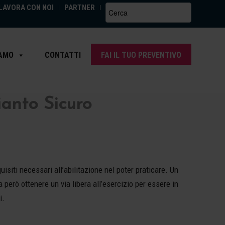
LAVORA CON NOI
PARTNER
Search
for:
IAMO
CONTATTI
FAI IL TUO PREVENTIVO
ianto Sicuro
isiti necessari all’abilitazione nel poter praticare. Un
 però ottenere un via libera all’esercizio per essere in
i.