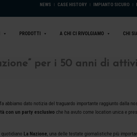
NEWS
CASE HISTORY
IMPIANTO SICURO
I
PRODOTTI
A CHI CI RIVOLGIAMO
CHI S
ione” per i 50 anni di attiv
o fa abbiamo dato notizia del traguardo importante raggiunto dalla no
vità con un party esclusivo
che ha avuto come location unica e pres
l quotidiano
La Nazione
, una delle testate giornalistiche più important