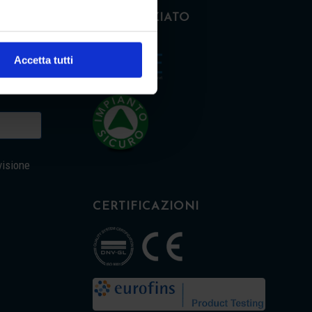
CONSORZIATO
LETTER
lle
 tua
Accetta tutti
visione
CERTIFICAZIONI