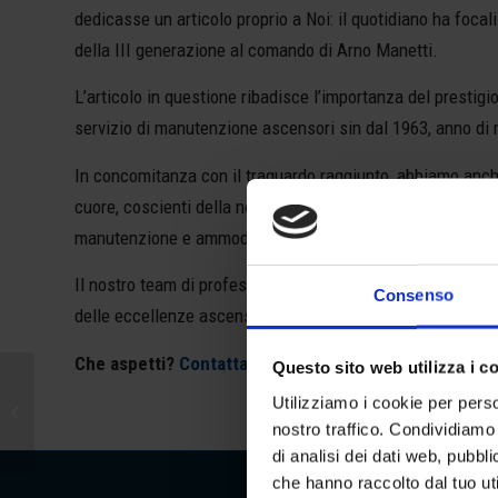
dedicasse un articolo proprio a Noi: il quotidiano ha focal
della III generazione al comando di Arno Manetti.
L’articolo in questione ribadisce l’importanza del prestigi
servizio di manutenzione ascensori sin dal 1963, anno di n
In concomitanza con il traguardo raggiunto, abbiamo anche 
cuore, coscienti della nostra responsabilità nel mantenime
manutenzione e ammodernamento di ogni tipo di modello d
Il nostro team di professionisti, infatti, è qualificato e 
Consenso
delle eccellenze ascensoristiche italiane, portando avant
Che aspetti?
Contatta Arno Manetti
e scopri di più sull
Questo sito web utilizza i c
Ristrutturazione ascensori
Utilizziamo i cookie per perso
a Firenze: da Arno Manetti
nostro traffico. Condividiamo 
un servizio impeccabi...
di analisi dei dati web, pubbl
che hanno raccolto dal tuo uti