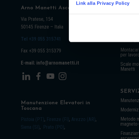
Link alla Privacy Policy
Arno Manetti Ascensori S.r.l.
PRODO
Ascensori
Via Pratese, 154
dal 1920
50145 Firenze – Italia
Vano Sca
Tel +39 055 315741
Home Lift
Montacari
Fax +39 055 315379
per lavor
E-mail: info@arnomanetti.it
Scale mob
Manetti
SERVI
Manutenz
Manutenzione Elevatori in
Toscana
Modernizz
Metodo ma
Pistoia (PT)
,
Firenze (FI)
,
Arezzo (AR)
,
magneto-i
Siena (SI)
,
Prato (PO)
,
Finanziam
ascensori