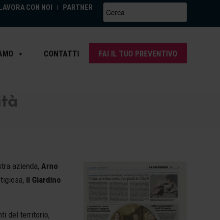
LAVORA CON NOI
PARTNER
Search
for:
IAMO
CONTATTI
FAI IL TUO PREVENTIVO
ità
stra azienda,
Arno
tigiosa,
il Giardino
i del territorio,