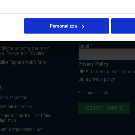
TTI
ISCRIVITI ALLA NEWS
 Arno Manetti, ascensoristi
Rimani sempre aggiornato su
nostre iniziative. Lasciaci la
Personalizza
la
email.
 / Piattaforme Elevatrici
Email *
chi per persone, per merci,
o a Firenze e in Toscana
ili e Tappeti Mobili Arno
Privacy Policy
* Dichiaro di aver preso 
della
privacy policy
ZI
*
campo richiesto
ione ascensori
azioni ascensori
gneto induttivo, Test funi
nduttivo
enti e agevolazioni per