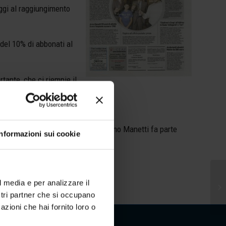
oggi al raggiungimento
 del 10% di abbonati al
tante, che ci riempie il
zati nell’installazione,
posti, grazie al Consorzio Tre-e. Arno Manetti fa parte
Informazioni sui cookie
l media e per analizzare il
ostri partner che si occupano
azioni che hai fornito loro o