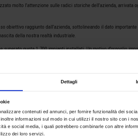
izzato molto l’attenzione sulle radici storiche dell’azienda, arrivata 
oso obiettivo raggiunto dall’azienda, sottolineando il dato importante
ascita della nostra realtà industriale.
superato quota 1.700 impianti installati. Un motivo d’orgoglio impor
nto della quotidianità delle persone. In Arno Manetti siamo specializ
i sistema elevatore.
continuamente aggiornato, grazie alla formazione alla quale sono sotto
Dettagli
i da oltre 50 anni serietà e competenza.
e eccellenze dei nostri servizi offerti.
ookie
nalizzare contenuti ed annunci, per fornire funzionalità dei socia
inoltre informazioni sul modo in cui utilizzi il nostro sito con i n
icità e social media, i quali potrebbero combinarle con altre inform
lizzo dei loro servizi.