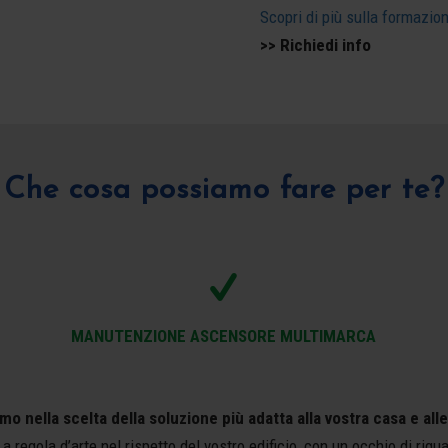
Scopri di più sulla formazio
>> Richiedi info
Che cosa possiamo fare per te?
MANUTENZIONE ASCENSORE MULTIMARCA
 nella scelta della soluzione più adatta alla vostra casa e all
 a regola d’arte nel rispetto del vostro edificio, con un occhio di rigu