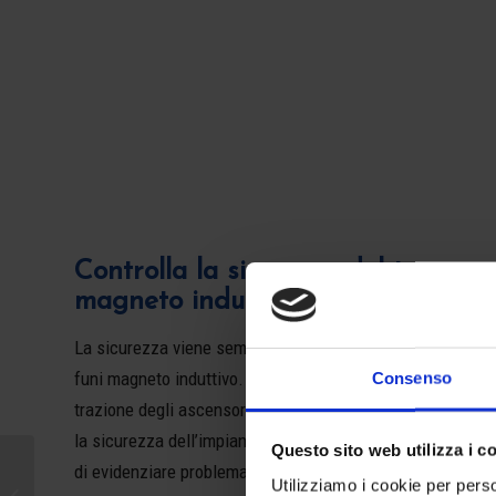
Controlla la sicurezza del tuo asce
magneto induttive
La sicurezza viene sempre al primo posto! Ecco perché uti
funi magneto induttivo. Questo test permette di verificare 
Consenso
trazione degli ascensori ed è uno dei controlli più importa
la sicurezza dell’impianto. Il vantaggio del test scientifi
Questo sito web utilizza i c
di evidenziare problematiche sulle funi di trazione anche 
Utilizziamo i cookie per perso
Manutenzione Ascensore Monte San