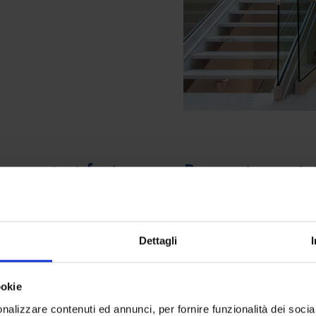
nsore: test funi
Prevenzione e int
anomalie
lizziamo l’innovativo test
Il servizio di manutenzione 
la bontà delle funi di
preveniamo i malfunzionamen
Dettagli
nti per riuscire ad accertare
formazione verticale e sempr
co magneto-induttivo è quello
manutenzione i nostri tecnici
ookie
in caso di anomalie presenti
componente. E attraverso l’u
nalizzare contenuti ed annunci, per fornire funzionalità dei socia