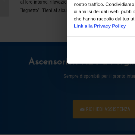
al loro interno, rilevazione che non è possibile fare con il
Savino
nostro traffico. Condividiamo 
“legnetto”. Tieni al sicuro l’ascensore con il nostro servi
di analisi dei dati web, pubbl
che hanno raccolto dal tuo uti
Link alla Privacy Policy
Ascensoristi H24 a Pergi
Sempre disponibili per il pronto inte
RICHIEDI ASSISTENZA