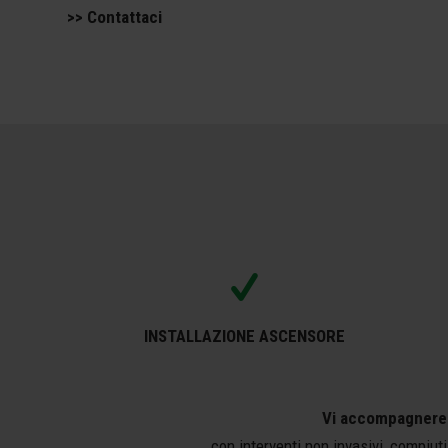
>> Contattaci
INSTALLAZIONE ASCENSORE
Vi accompagneremo
con interventi non invasivi, compiuti