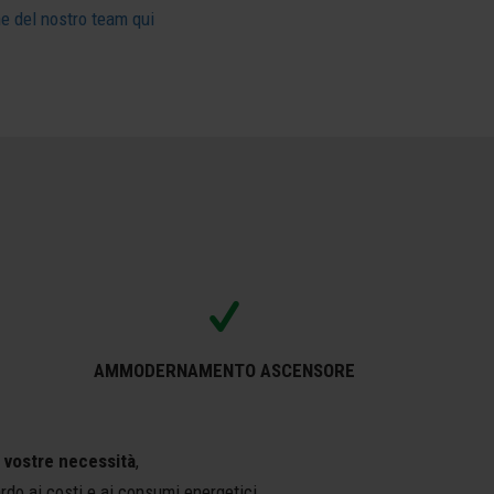
ne del nostro team qui
AMMODERNAMENTO ASCENSORE
e vostre necessità
,
ardo ai costi e ai consumi energetici.