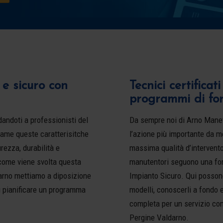
 e sicuro con
Tecnici certifica
programmi di f
dandoti a professionisti del
Da sempre noi di Arno Manet
trame queste caratterisitche
l’azione più importante da met
rezza, durabilità e
massima qualità d’intervento
 come viene svolta questa
manutentori seguono una for
arno mettiamo a diposizione
Impianto Sicuro. Qui possono
i pianificare un programma
modelli, conoscerli a fondo 
completa per un servizio com
Pergine Valdarno.