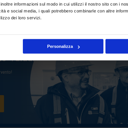
 tradizionale sistema del
lesioni e anomalie interne al
inoltre informazioni sul modo in cui utilizzi il nostro sito con i n
zio di manutenzione!
alla manutenzione programma
icità e social media, i quali potrebbero combinarle con altre inform
malfunzionamenti e disagi de
lizzo dei loro servizi.
Personalizza
ne Valdarno
rvento!