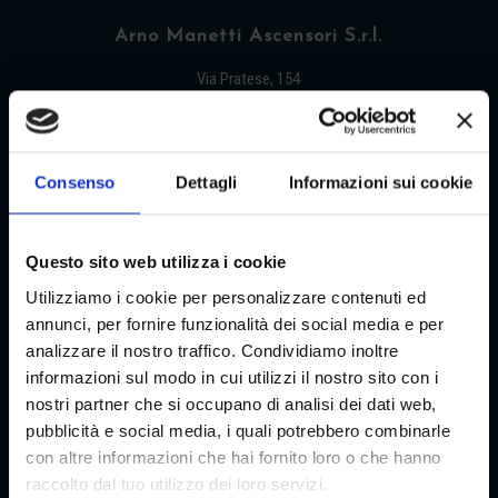
Arno Manetti Ascensori S.r.l.
Via Pratese, 154
50145 Firenze – Italia
Tel +39 055 315741
Consenso
Dettagli
Informazioni sui cookie
Fax +39 055 315379
E-mail: info@arnomanetti.it
Questo sito web utilizza i cookie
Utilizziamo i cookie per personalizzare contenuti ed
annunci, per fornire funzionalità dei social media e per
analizzare il nostro traffico. Condividiamo inoltre
informazioni sul modo in cui utilizzi il nostro sito con i
Manutenzione Elevatori in Toscana
nostri partner che si occupano di analisi dei dati web,
Pistoia (PT)
,
Firenze (FI)
,
Arezzo (AR)
,
Siena
pubblicità e social media, i quali potrebbero combinarle
(SI)
,
Prato (PO)
,
con altre informazioni che hai fornito loro o che hanno
raccolto dal tuo utilizzo dei loro servizi.