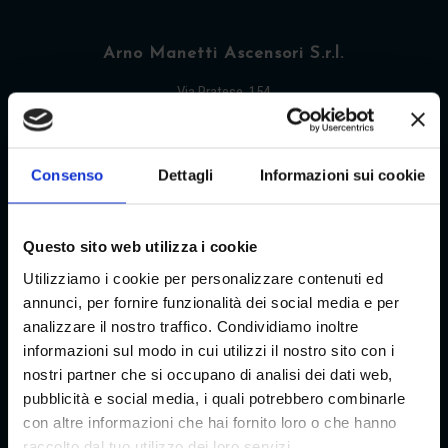
Arno Manetti Ascensori S.r.l.
Via Pratese, 154
50145 Firenze – Italia
Tel +39 055 315741
Consenso
Dettagli
Informazioni sui cookie
Fax +39 055 315379
E-mail: info@arnomanetti.it
Questo sito web utilizza i cookie
Utilizziamo i cookie per personalizzare contenuti ed
annunci, per fornire funzionalità dei social media e per
analizzare il nostro traffico. Condividiamo inoltre
informazioni sul modo in cui utilizzi il nostro sito con i
Manutenzione Elevatori in Toscana
nostri partner che si occupano di analisi dei dati web,
pubblicità e social media, i quali potrebbero combinarle
Pistoia (PT)
,
Firenze (FI)
,
Arezzo (AR)
,
Siena
con altre informazioni che hai fornito loro o che hanno
(SI)
,
Prato (PO)
,
raccolto dal tuo utilizzo dei loro servizi.