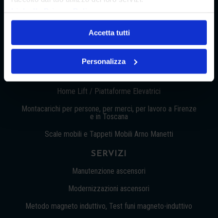
Link alla Privacy Policy
Accetta tutti
PRODOTTI
Ascensori Arno Manetti, ascensoristi dal 1920
Personalizza
Vano Scala
Home Lift / Piattaforme Elevatrici
Montacarichi per persone, per merci, per lavoro a Firenze
e in Toscana
Scale mobili e Tappeti Mobili Arno Manetti
SERVIZI
Manutenzione ascensori
Modernizzazioni ascensori
Metodo magneto induttivo, Test funi magneto-induttivo