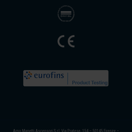
Arno Manetti Ascensori S.r.l. Via Pratese, 154 – 50145 Firenze –