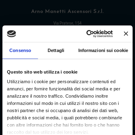
Arno Manetti Ascensori S.r.l.
Via Pratese, 154
50145 Firenze – Italia
Tel +39 055 315741
Consenso
Dettagli
Informazioni sui cookie
Fax +39 055 315379
E-mail: info@arnomanetti.it
Questo sito web utilizza i cookie
Utilizziamo i cookie per personalizzare contenuti ed
annunci, per fornire funzionalità dei social media e per
analizzare il nostro traffico. Condividiamo inoltre
informazioni sul modo in cui utilizzi il nostro sito con i
Manutenzione Elevatori in Toscana
nostri partner che si occupano di analisi dei dati web,
pubblicità e social media, i quali potrebbero combinarle
Pistoia (PT)
,
Firenze (FI)
,
Arezzo (AR)
,
Siena
con altre informazioni che hai fornito loro o che hanno
(SI)
,
Prato (PO)
,
raccolto dal tuo utilizzo dei loro servizi.