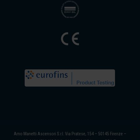
Arno Manetti Ascensori S.r.l. Via Pratese, 154 – 50145 Firenze –