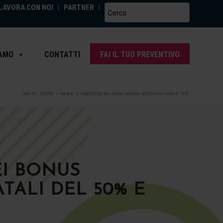
LAVORA CON NOI
PARTNER
Search
for:
IAMO
CONTATTI
FAI IL TUO PREVENTIVO
Sei in:
Home
/
News
/
Approfitta dei nuovi Bonus ascensori 50% e 75%
EI BONUS
TALI DEL 50% E