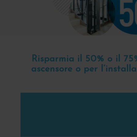
Risparmia il 50% o il 75
ascensore o per l’instal