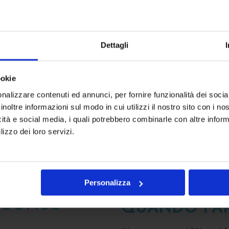
nuovo ascensore, montascale 
requisiti del DM 236/89 e d
Dettagli
COME POSSI
ookie
ONUS
nalizzare contenuti ed annunci, per fornire funzionalità dei socia
Grazie a un team di esperti cont
inoltre informazioni sul modo in cui utilizzi il nostro sito con i n
riguarda la gestione della prati
icità e social media, i quali potrebbero combinarle con altre inform
noltre se l’importo dei lavori
lizzo dei loro servizi.
servizio chiavi in mano.
vono nè visti di conformità nè
Personalizza
L BONUS
QUANDO FARE