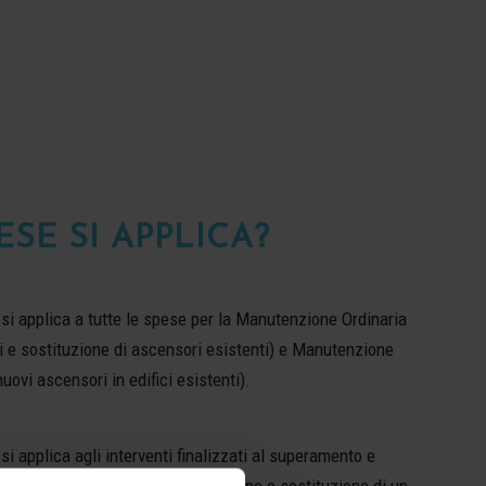
ESE SI APPLICA?
 si applica a tutte le spese per la Manutenzione Ordinaria
i e sostituzione di ascensori esistenti) e Manutenzione
uovi ascensori in edifici esistenti).
si applica agli interventi finalizzati al superamento e
re architettoniche quali l’installazione o sostituzione di un