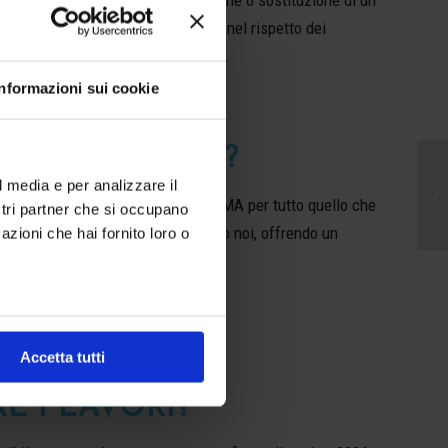
o piattaforma elevatrice. Il tutto nel rispetto dei
el DL 34/2020, aggiornamento 2022.
Informazioni sui cookie
AMO AIUTARVI?
l media e per analizzare il
abili e tecnici, potrai contare su AMA per tutto quello che
ostri partner che si occupano
ca amministrativa. Pensiamo a tutto noi, offrendo un
azioni che hai fornito loro o
Accetta tutti
 I LAVORI?