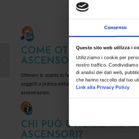
Consenso
Questo sito web utilizza i c
COME OTTENERE IL B
Utilizziamo i cookie per perso
ASCENSORI
Manutenzione Ascensore Firenzuola
nostro traffico. Condividiamo 
di analisi dei dati web, pubbl
Ottenere lo sconto in fattura è facilissimo ed immediato. I
che hanno raccolto dal tuo uti
soggetti a pratica edilizia non superano i 10.000€ non ser
Link alla Privacy Policy
asseverazioni.
CHI PUÒ UTILIZZARE I
ASCENSORI?