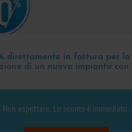
% direttamente in fattura per l
lazione di un nuovo impianto con 
Non aspettare. Lo sconto è immediato.