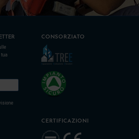
CONSORZIATO
LETTER
lle
 tua
visione
CERTIFICAZIONI