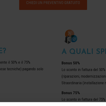
CHIEDI UN PREVENTIVO GRATUITO
E?
A QUALI SP
nte il 50% e il 75%
Bonus 50%
spese tecniche) pagando solo
Lo sconto in fattura del 50%
(riparazioni, modernizzazion
Straordinaria (installazione n
Bonus 75%
Lo sconto in fattura del 75% 
all’eliminazione delle barrie