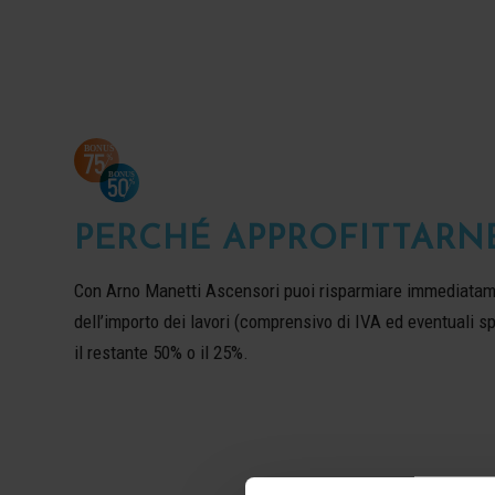
PERCHÉ APPROFITTARN
Con Arno Manetti Ascensori puoi risparmiare immediatame
dell’importo dei lavori (comprensivo di IVA ed eventuali 
il restante 50% o il 25%.