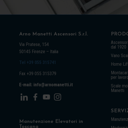
Arno Manetti Ascensori S.r.l.
PRODO
Ascensori
Via Pratese, 154
dal 1920
50145 Firenze – Italia
Vano Sca
Tel +39 055 315741
Home Lift
Montacari
Fax +39 055 315379
per lavor
E-mail: info@arnomanetti.it
Scale mob
Manetti
SERVI
Manutenz
Manutenzione Elevatori in
Toscana
Modernizz