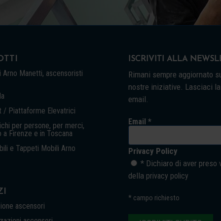
TTI
ISCRIVITI ALLA NEWS
 Arno Manetti, ascensoristi
Rimani sempre aggiornato su
nostre iniziative. Lasciaci la
la
email.
 / Piattaforme Elevatrici
Email *
chi per persone, per merci,
o a Firenze e in Toscana
ili e Tappeti Mobili Arno
Privacy Policy
* Dichiaro di aver preso 
della
privacy policy
ZI
*
campo richiesto
ione ascensori
azioni ascensori