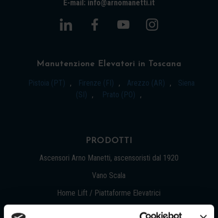
E-mail: info@arnomanetti.it
Manutenzione Elevatori in Toscana
Pistoia (PT)
,
Firenze (FI)
,
Arezzo (AR)
,
Siena
(SI)
,
Prato (PO)
,
PRODOTTI
Ascensori Arno Manetti, ascensoristi dal 1920
Vano Scala
Home Lift / Piattaforme Elevatrici
Montacarichi per persone, per merci, per lavoro a Firenze