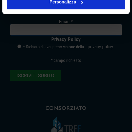
Rimani sempre aggiornato sulle nostre iniziative.
Personalizza
Lasciaci la tua email.
Email *
Privacy Policy
privacy policy
* Dichiaro di aver preso visione della
*
campo richiesto
CONSORZIATO