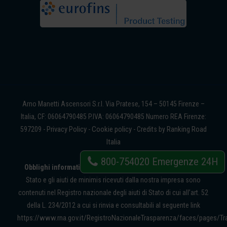
Arno Manetti Ascensori S.r.l. Via Pratese, 154 – 50145 Firenze –
Italia, CF: 06064790485 P.IVA: 06064790485 Numero REA Firenze:
Privacy Policy
Cookie policy
Ranking Road
597209 -
-
- Credits by
Italia
800-754020
Emergenze 24H
Obblighi informativi per le erogazioni pubbliche:
gli aiuti di
Stato e gli aiuti de minimis ricevuti dalla nostra impresa sono
contenuti nel Registro nazionale degli aiuti di Stato di cui all’art. 52
della L. 234/2012 a cui si rinvia e consultabili al seguente link
https://www.rna.gov.it/RegistroNazionaleTrasparenza/faces/pages/Tr