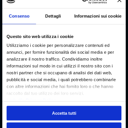
e in Toscana
Scale mobili e Tappeti Mobili Arno Manetti
Consenso
Dettagli
Informazioni sui cookie
SERVIZI
Manutenzione ascensori
Questo sito web utilizza i cookie
Modernizzazioni ascensori
Utilizziamo i cookie per personalizzare contenuti ed
annunci, per fornire funzionalità dei social media e per
Metodo magneto induttivo, Test funi magneto-induttivo
analizzare il nostro traffico. Condividiamo inoltre
Finanziamenti e agevolazioni per ascensori
informazioni sul modo in cui utilizzi il nostro sito con i
nostri partner che si occupano di analisi dei dati web,
Arno RINNOVA il tuo ascensore
pubblicità e social media, i quali potrebbero combinarle
Full service for hotels
con altre informazioni che hai fornito loro o che hanno
raccolto dal tuo utilizzo dei loro servizi.
Soluzioni Touchless per ascensore
Link alla Privacy Policy
Accetta tutti
ISCRIVITI ALLA NEWSLETTER