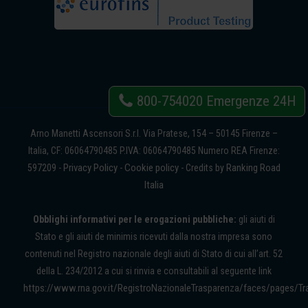
800-754020
Emergenze 24H
Arno Manetti Ascensori S.r.l. Via Pratese, 154 – 50145 Firenze –
Italia, CF: 06064790485 P.IVA: 06064790485 Numero REA Firenze:
Privacy Policy
Cookie policy
Ranking Road
597209 -
-
- Credits by
Italia
Obblighi informativi per le erogazioni pubbliche:
gli aiuti di
Stato e gli aiuti de minimis ricevuti dalla nostra impresa sono
contenuti nel Registro nazionale degli aiuti di Stato di cui all’art. 52
della L. 234/2012 a cui si rinvia e consultabili al seguente link
https://www.rna.gov.it/RegistroNazionaleTrasparenza/faces/pages/Tr