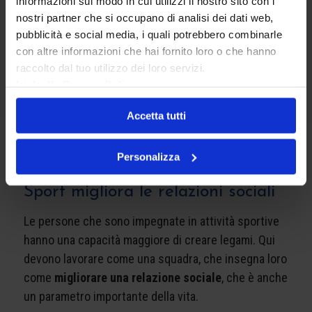
informazioni sul modo in cui utilizzi il nostro sito con i
nostri partner che si occupano di analisi dei dati web,
pubblicità e social media, i quali potrebbero combinarle
con altre informazioni che hai fornito loro o che hanno
raccolto dal tuo utilizzo dei loro servizi.
Link alla Privacy Policy
Accetta tutti
Casa AMA promuove i valori
Personalizza
dello sport
Sport migliora le relazioni sociali
Le persone che sono impegnate in attività sportive
hanno una capacità maggiore di creare legami. Qui
devono lavorare come una squadra, che insegna loro
come
migliorare una relazione sociale
, che è anche
un parametro importante della vita.